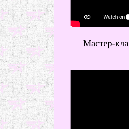
Мастер-клас