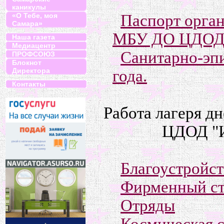
каникулы
Паспорт орган
«О Тебе, моя
Самара»
МБУ ДО ЦДОД "
Наша газета
Медиацентр
Санитарно-эп
ПРОФСОЮЗ
Блокнот
Директора
года.
Контакты
Работа лагеря д
ЦДОД "Ис
Благоустройс
Фирменный ст
Отряды
Космическая 