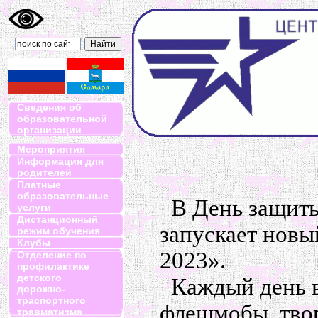
Сведения об
образовательной
организации
Мероприятия
Информация для
родителей
Платные
образовательные
В День защиты
услуги
Дистанционный
запускает новы
режим обучения
Клубы
2023».
Отделение по
профилактике
детского
Каждый день в
дорожно-
траспортного
флешмобы, тво
травматизма