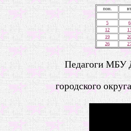
пон.
вт
5
6
12
1
19
2
26
2
Педагоги МБУ 
городского округ