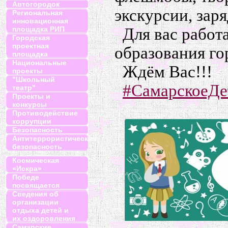
Автогородок
экскурсии, зар
Региональная
инновационная
Для вас работ
площадка РИП
Городская
проектная
образования го
площадка
Национальные
Ждём Вас!!!
проекты
"Школьный
#СамарскоеДе
театр"
Проекты и
конкурсы
Противодействие
коррупции
Безопасность
Антитеррористическая
безопасность
Космическая
«Искра»
Победе
посвящается
Сведения об
организации
отдыха детей и
их оздоровления
Самарские