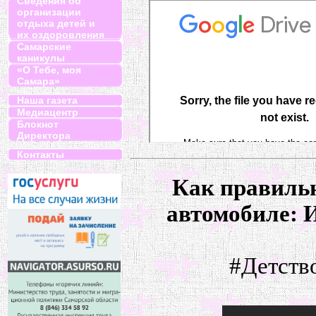
Сведения об
организации
отдыха детей и
их оздоровления
Самарские
каникулы
«О Тебе, моя
Самара»
Наша газета
Медиацентр
Блокнот
Директора
Контакты
Как правильн
автомобиле: 
#Детств