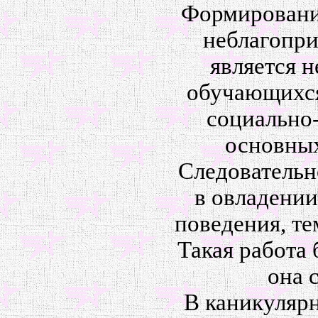
Формирование
неблагопри
является 
обучающихся
социально-
основных
Следовательн
в овладени
поведения, те
Такая работа 
она 
В каникулярн