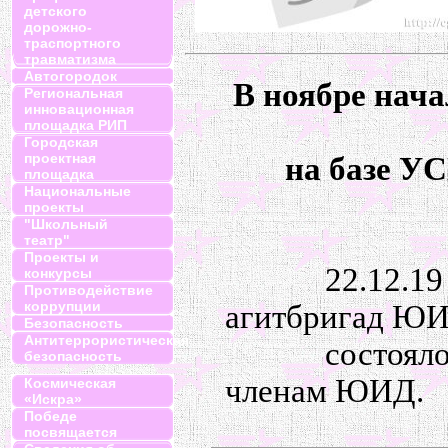
детского
дорожно-
траспортного
травматизма
Автогородок
В ноябре нач
Региональная
инновационная
площадка РИП
Городская
проектная
на базе 
площадка
Национальные
проекты
"Школьный
театр"
Проекты и
22.12.19
конкурсы
Противодействие
коррупции
агитбригад ЮИД
Безопасность
Антитеррористическая
состоял
безопасность
членам ЮИД.
Космическая
«Искра»
Победе
посвящается