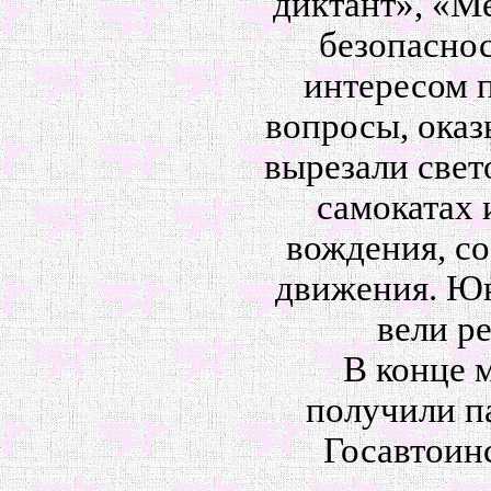
диктант», «М
безопасно
интересом п
вопросы, ока
вырезали свет
самокатах 
вождения, с
движения. Ю
вели р
В конце 
получили п
Госавтоин