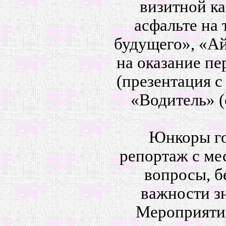
визитной ка
асфальте на
будущего», «Ай
на оказание п
(презентация с
«Водитель» (
Юнкоры го
репортаж с ме
вопросы, б
важности з
Мероприятие