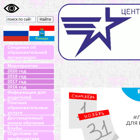
Сведения об
образовательной
организации
Мероприятия
2020 год
2018 год
2017 год
2016 год
Информация для
родителей
Платные
образовательные
услуги
Дистанционный
режим обучения
Клубы
Отделение по
профилактике