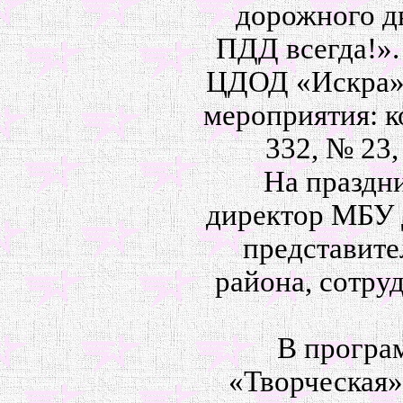
дорожного д
ПДД всегда!»
ЦДОД «Искра» 
мероприятия: 
332, № 23,
На праздни
директор МБУ 
представит
района, сотр
В програ
«Творческая»