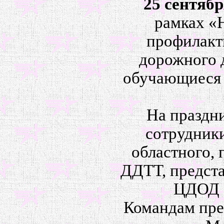
25 сентябр
рамках «
профилакт
дорожного 
обучающиеся 
На праздни
сотрудник
областного, 
ДДТТ, предст
ЦДОД «
Командам пре