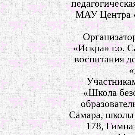
педагогическа
МАУ Центра 
Организато
«Искра» г.о. 
воспитания д
«
Участникам
«Школа без
образовател
Самара, школы №
178, Гимна