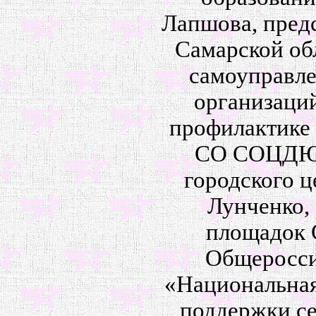
Лапшова, пред
Самарской об
самоуправле
организаци
профилактике
СО СОЦДЮТТ
городского ц
Лунченко,
площадок 
Общеросси
«Национальная
поддержки се