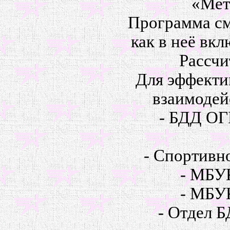
«Мет
Программа см
как в неё вк
Рассчи
Для эффекти
взаимодей
- БДД ОГ
- Спортивн
- МБУК
- МБУК
- Отдел 